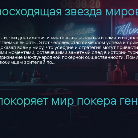
восходящая звезда миро
ти, чьи достижения и мастерство остаются в памяти на дол
сягаемые высоты. Этот человек стал символом успеха и пр
оказал всему миру, что усердие и стратегия могут привести
ми моментами, оставившими заметный след в истории турн
 признание международной покерной общественности. Помим
о любимцем зрителей по…
покоряет мир покера ге