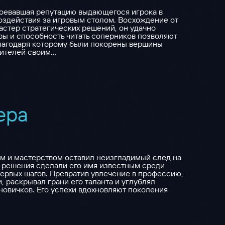
авоевавшая репутацию выдающегося игрока в
оздействия за игровым столом. Восхождение от
астер стратегических решений, он удачно
ы и способность читать соперников позволяют
благодаря которому были покорены вершины
рителей своим…
ера
м и мастерством оставил неизгладимый след на
е решения сделали его имя известным среди
первых шагов. Превратив увлечение в профессию,
, раскрывал грани его таланта и углублял
новичков. Его успехи вдохновляют поколения