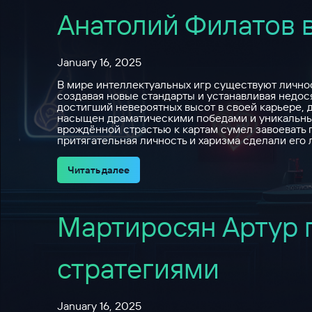
Анатолий Филатов 
January 16, 2025
В мире интеллектуальных игр существуют личнос
создавая новые стандарты и устанавливая недо
достигший невероятных высот в своей карьере, д
насыщен драматическими победами и уникальны
врождённой страстью к картам сумел завоевать
притягательная личность и харизма сделали ег
Читать далее
Мартиросян Артур 
стратегиями
January 16, 2025