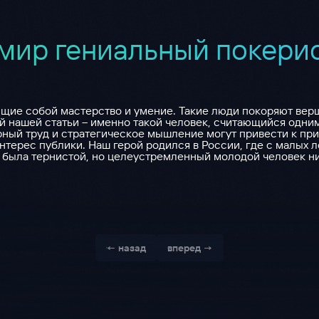
мир гениальный покери
ющие собой мастерство и умение. Такие люди покоряют вер
й нашей статьи – именно такой человек, считающийся одним
орный труд и стратегическое мышление могут привести к п
ерес публики. Наш герой родился в России, где с малых л
у была тернистой, но целеустремленный молодой человек н
← назад
вперед →