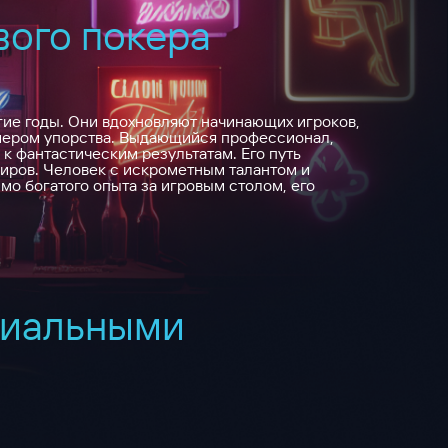
вого покера
гие годы. Они вдохновляют начинающих игроков,
имером упорства. Выдающийся профессионал,
 к фантастическим результатам. Его путь
иров. Человек с искрометным талантом и
о богатого опыта за игровым столом, его
ниальными