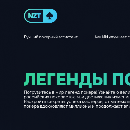
Лучший покерный ассистент
Как ИИ улучшает 
ЛЕГЕНДЫ П
Погрузитесь в мир
легенд покера
! Узнайте о
вели
российских покеристах, чьи
достижения
изменили
Раскройте
секреты успеха
мастеров, от математ
покера вдохновляют миллионы и продолжают вли