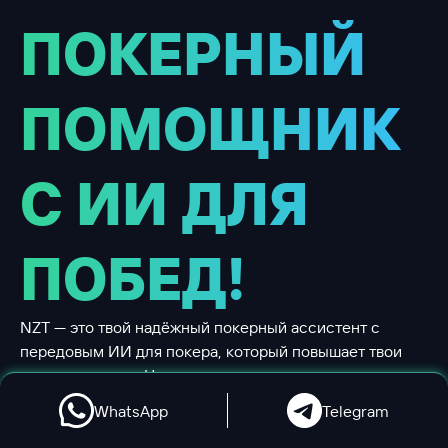
info@nztpoker.com
Получить консультацию
WhatsApp
Telegram