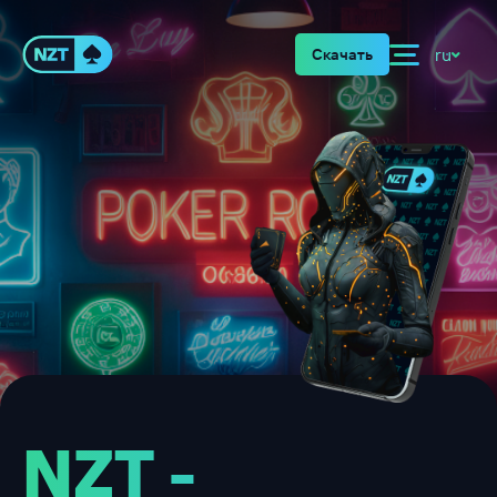
ru
Скачать