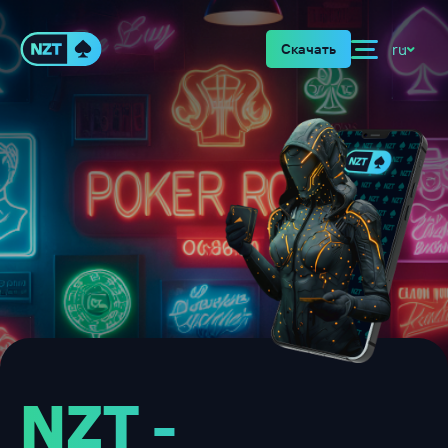
ru
Скачать