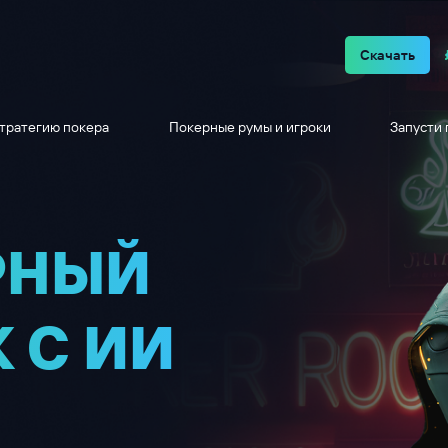
Скачать
стратегию покера
Покерные румы и игроки
Запусти 