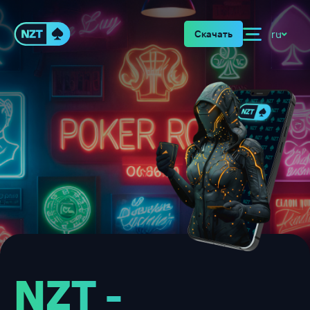
ru
Скачать