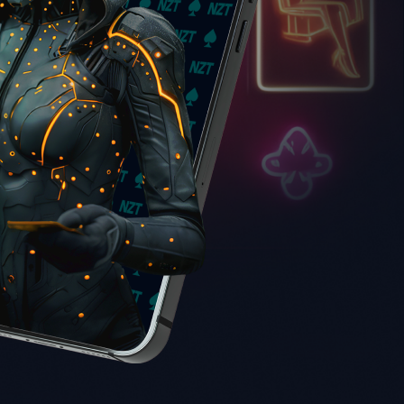
info@nztpoker.com