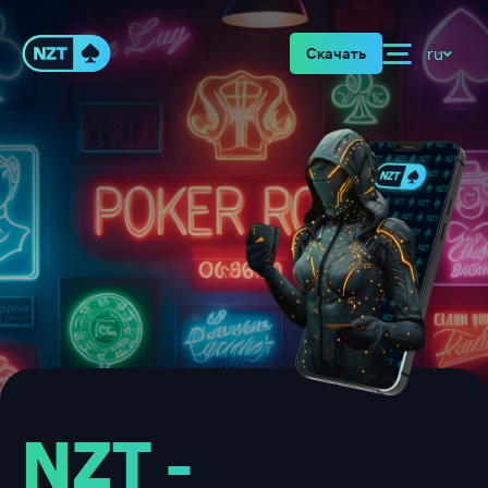
ru
Скачать