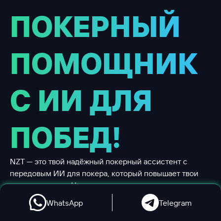
info@nztpoker.com
Получить консультацию
WhatsApp
Telegram