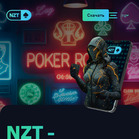
ru
Скачать