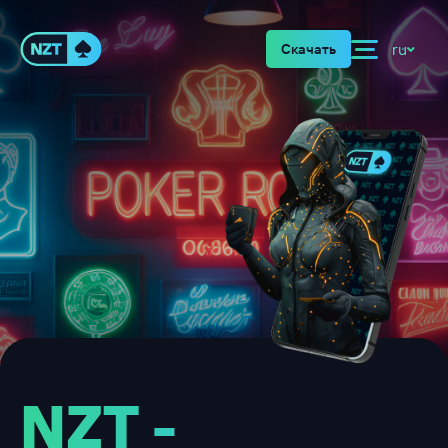
ru
Скачать