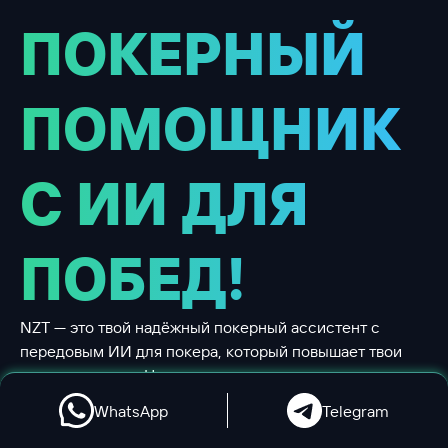
info@nztpoker.com
Получить консультацию
WhatsApp
Telegram