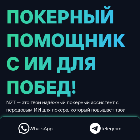
info@nztpoker.com
Получить консультацию
WhatsApp
Telegram