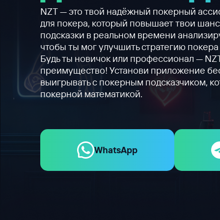
Продукт
Как работает
Для кого подойдёт
Запуск игры
FAQ
О нас
Заработок на покере
Искусственный
интеллект в покере
Как победить в покере
Легенды покера
Новости покера
Обучение покеру
Ошибки и их
Покер играть
исправление в покере
бесплатно
Покер онлайн
Покер: советы и
стратегии
Покерная математика
Покерная психология