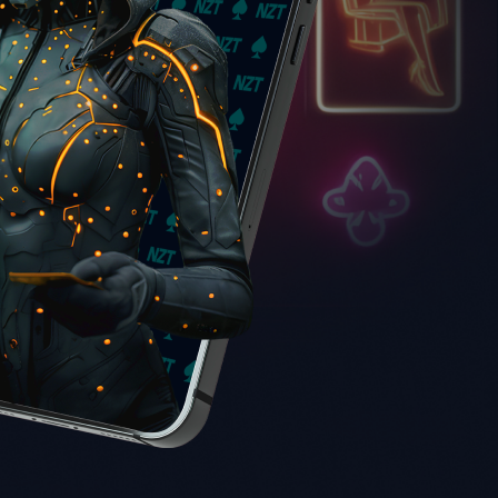
info@nztpoker.com