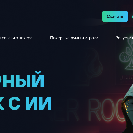
Скачать
стратегию покера
Покерные румы и игроки
Запусти 