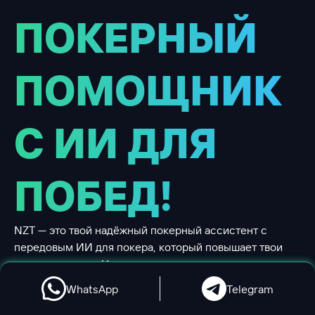
info@nztpoker.com
Получить консультацию
WhatsApp
Telegram