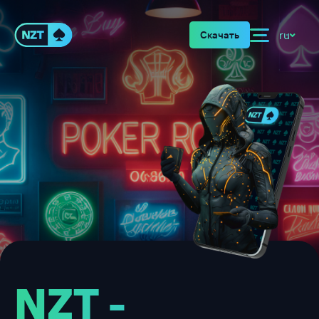
ru
Скачать