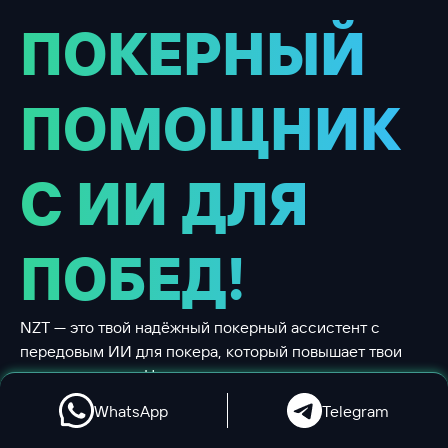
info@nztpoker.com
Получить консультацию
WhatsApp
Telegram