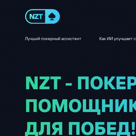
Лучший покерный ассистент
Как ИИ улучшает 